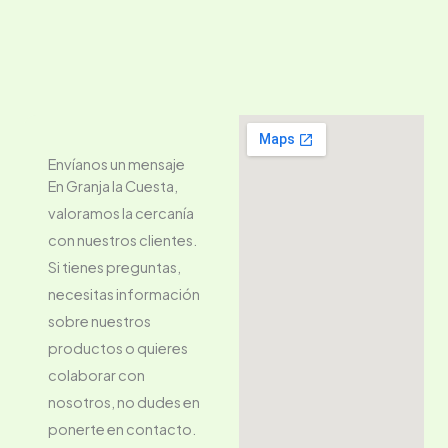
k
a
-
m
f
Envíanos un mensaje
En Granja la Cuesta,
valoramos la cercanía
con nuestros clientes.
Si tienes preguntas,
necesitas información
sobre nuestros
productos o quieres
colaborar con
nosotros, no dudes en
ponerte en contacto.