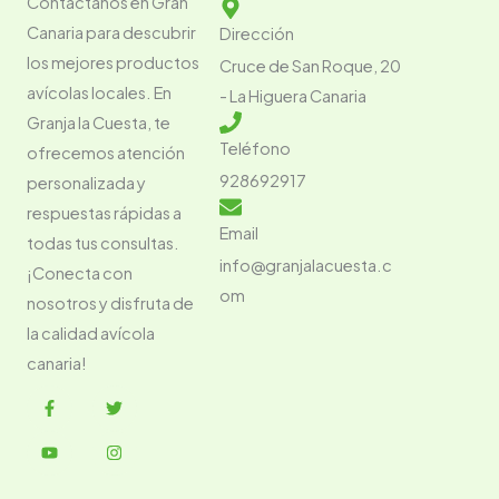
Contáctanos en Gran
Canaria para descubrir
Dirección
los mejores productos
Cruce de San Roque, 20
avícolas locales. En
- La Higuera Canaria
Granja la Cuesta, te
Teléfono
ofrecemos atención
928692917
personalizada y
respuestas rápidas a
Email
todas tus consultas.
info@granjalacuesta.c
¡Conecta con
om
nosotros y disfruta de
la calidad avícola
canaria!
F
Y
T
I
a
o
w
n
c
u
i
s
e
t
t
t
b
u
t
a
o
b
e
g
o
e
r
r