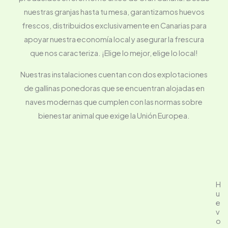
nuestras granjas hasta tu mesa, garantizamos huevos
frescos, distribuidos exclusivamente en Canarias para
apoyar nuestra economía local y asegurar la frescura
que nos caracteriza. ¡Elige lo mejor, elige lo local!
Nuestras instalaciones cuentan con dos explotaciones
de gallinas ponedoras que se encuentran alojadas en
naves modernas que cumplen con las normas sobre
bienestar animal que exige la Unión Europea.
H
u
e
v
o