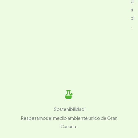
d
a
d
.
Sostenibilidad
Respetamos el medio ambiente único de Gran
Canaria.